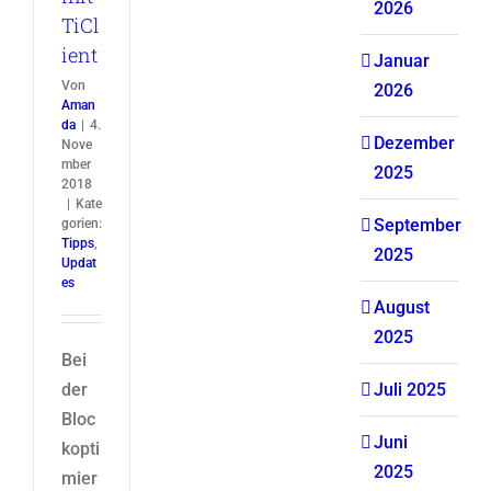
2026
TiCl
ient
Januar
Von
2026
Aman
da
|
4.
Dezember
Nove
mber
2025
2018
|
Kate
September
gorien:
Tipps
,
2025
Updat
es
August
2025
Bei
der
Juli 2025
Bloc
Juni
kopti
2025
mier