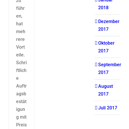
zu
2018
führ
en,
Dezember
hat
2017
meh
rere
Oktober
Vort
2017
eile.
Schri
September
ftlich
2017
e
Auftr
August
agsb
2017
estät
Juli 2017
igun
g mit
Preis