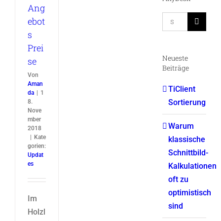
Ang
Suche
ebot
nach:
s
Prei
Neueste
se
Beiträge
Von
Aman
TiClient
da
|
1
Sortierung
8.
Nove
mber
Warum
2018
|
Kate
klassische
gorien:
Schnittbild-
Updat
es
Kalkulationen
oft zu
optimistisch
Im
sind
Holzl