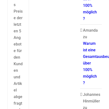
s
100%
Preis
möglich
e der
?
letzt
Amanda
en 5
zu
Ang
Warum
ebot
ist eine
e für
Gesamtausbeu
den
über
Kund
100%
en
möglich
und
?
Artik
el
Johannes
abge
Hinmüller
fragt
zu