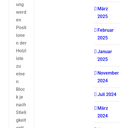
ung
März
werd
2025
en
Posit
Februar
ione
2025
n der
Holzl
Januar
iste
2025
zu
November
eine
2024
n
Bloc
Juli 2024
k je
nach
März
Stieli
2024
gkeit
opti