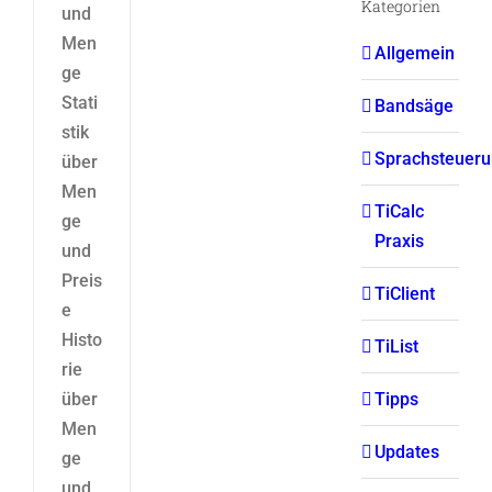
Kategorien
und
Men
Allgemein
ge
Stati
Bandsäge
stik
Sprachsteuer
über
Men
TiCalc
ge
Praxis
und
Preis
TiClient
e
Histo
TiList
rie
Tipps
über
Men
Updates
ge
und