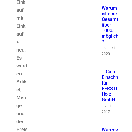
Eink
Warum
auf
ist eine
mit
Gesamtausbe
über
Eink
100%
auf -
möglich
?
>
13. Juni
neu.
2020
Es
werd
TiCalc
en
Einschnittsimu
Artik
für
FERSTL
el,
Holz
Men
GmbH
ge
1. Juli
2017
und
der
Preis
Warenwirtscha