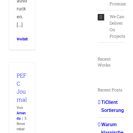
ausd
Promise
ruck
We Can
en.
Deliver
[...]
On
Projects
Weiterlesen
0
Recent
Works
PEF
C
Recent Posts
Jou
rnal
TiClient
Von
Sortierung
Aman
da
|
3.
Nove
Warum
mber
klassische