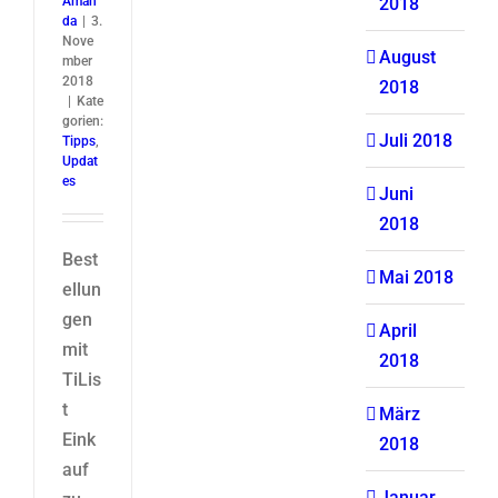
Aman
2018
da
|
3.
Nove
August
mber
2018
2018
|
Kate
gorien:
Juli 2018
Tipps
,
Updat
es
Juni
2018
Best
Mai 2018
ellun
gen
April
mit
2018
TiLis
t
März
Eink
2018
auf
Januar