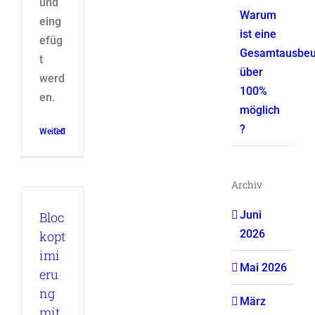
und
Warum
eing
ist eine
efüg
Gesamtausbeu
t
über
werd
100%
en.
möglich
?
Weiterlesen
0
Archiv
Juni
Bloc
2026
kopt
imi
Mai 2026
eru
ng
März
mit