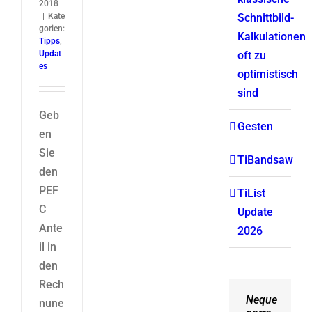
2018
|
Kate
Schnittbild-
gorien:
Kalkulationen
Tipps
,
Updat
oft zu
es
optimistisch
sind
Geb
Gesten
en
Sie
TiBandsaw
den
PEF
TiList
C
Update
Ante
2026
il in
den
Rech
Neque
Aliquam
nune