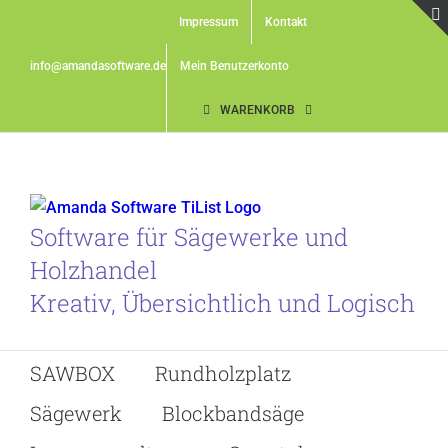
Skip
Impressum
Kontakt
to
content
info@amandasoftware.de
Mein Benutzerkonto
WARENKORB
Software für Sägewerke und
Holzhandel
Kreativ, Übersichtlich und Logisch
SAWBOX
Rundholzplatz
Sägewerk
Blockbandsäge