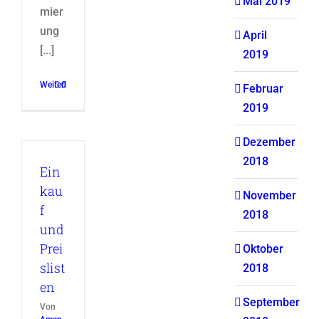
Mai 2019
mier
ung
April
[...]
2019
Weiterlesen
0
Februar
2019
Dezember
2018
Ein
kau
November
f
2018
und
Prei
Oktober
slist
2018
en
September
Von