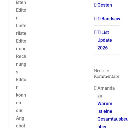
isten
Gesten
Edito
r,
TiBandsaw
Liefe
TiList
rliste
Update
Edito
2026
r und
Rech
nung
Neueste
s
Kommentare
Edito
r
Amanda
könn
zu
en
Warum
die
ist eine
Ang
Gesamtausbeu
ebot
über