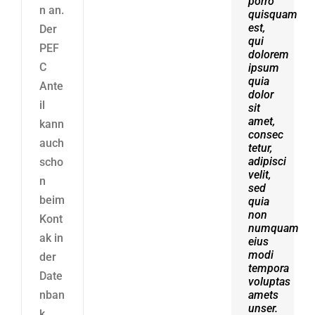
porro
erat
n an.
quisquam
volutpat.
est,
Quisque
Der
qui
at est
PEF
dolorem
id
C
ipsum
ligula
quia
facilisis
Ante
dolor
laoreet
il
sit
eget
amet,
pulvinar
kann
consec
nibh.
auch
tetur,
Suspendisse
adipisci
at
scho
velit,
ultrices
n
sed
dui.
beim
quia
Curabitur
non
ac
Kont
numquam
felis
ak in
eius
arcu
modi
sadips
der
tempora
ipsums
Date
voluptas
fugiats
nban
amets
nemis.
unser.
k