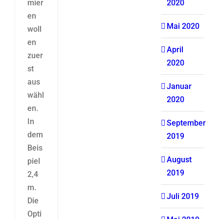
mier
2020
en
Mai 2020
woll
en
April
zuer
2020
st
aus
Januar
wähl
2020
en.
In
September
dem
2019
Beis
August
piel
2019
2,4
m.
Juli 2019
Die
Opti