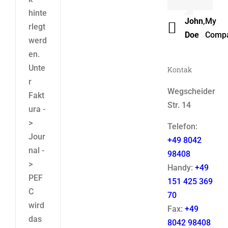
Luke
,
Them
hinte
John
,
My
Beck
Fusio
rlegt
Doe
Comp
werd
en.
Unte
Kontak
r
Wegscheider
Fakt
Str. 14
ura -
>
Telefon:
Jour
+49 8042
nal -
98408
>
Handy:
+49
PEF
151 425 369
C
70
wird
Fax:
+49
das
8042 98408