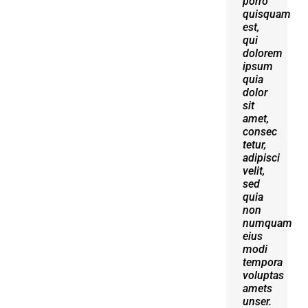
porro
erat
quisquam
volutpat.
est,
Quisque
qui
at est
dolorem
id
ipsum
ligula
quia
facilisis
dolor
laoreet
sit
eget
amet,
pulvinar
consec
nibh.
tetur,
Suspendisse
adipisci
at
velit,
ultrices
sed
dui.
quia
Curabitur
non
ac
numquam
felis
eius
arcu
modi
sadips
tempora
ipsums
voluptas
fugiats
amets
nemis.
unser.