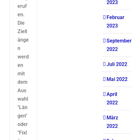
2023
eruf
en.
Februar
Die
2023
Ziell
änge
September
n
2022
werd
Juli 2022
en
mit
Mai 2022
dem
Aus
April
wahl
2022
"Län
gen"
März
oder
2022
"Fixl