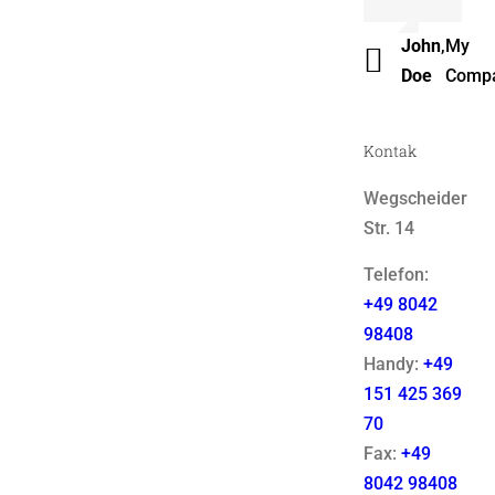
Luke
,
Them
John
,
My
Beck
Fusio
Doe
Comp
Kontak
Wegscheider
Str. 14
Telefon:
+49 8042
98408
Handy:
+49
151 425 369
70
Fax:
+49
8042 98408