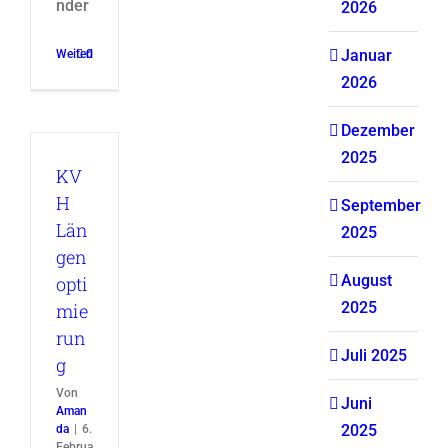
nder
2026
Januar
Weiterlesen
0
2026
Dezember
2025
KV
H
September
Län
2025
gen
August
opti
2025
mie
run
Juli 2025
g
Von
Juni
Aman
2025
da
|
6.
Februa