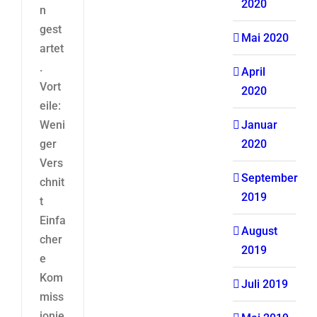
2020
n
gest
Mai 2020
artet
.
April
Vort
2020
eile:
Weni
Januar
ger
2020
Vers
September
chnit
2019
t
Einfa
August
cher
2019
e
Kom
Juli 2019
miss
ionie