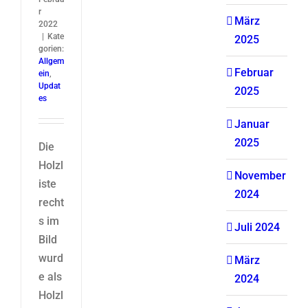
r
März
2022
|
Kate
2025
gorien:
Allgem
Februar
ein
,
Updat
2025
es
Januar
2025
Die
Holzl
November
iste
2024
recht
s im
Juli 2024
Bild
wurd
März
e als
2024
Holzl