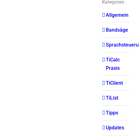
Kategorien
Allgemein
Bandsäge
Sprachsteuer
TiCalc
Praxis
TiClient
TiList
Tipps
Updates