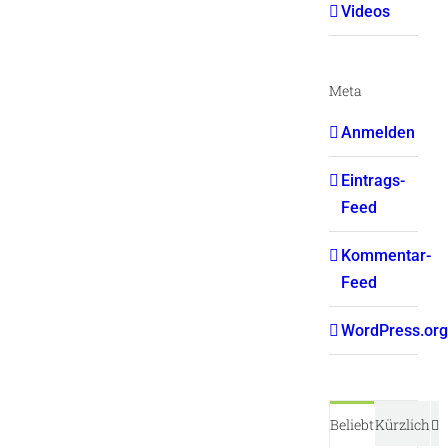
Videos
Meta
Anmelden
Eintrags-
Feed
Kommentar-
Feed
WordPress.org
K
Beliebt
Kürzlich