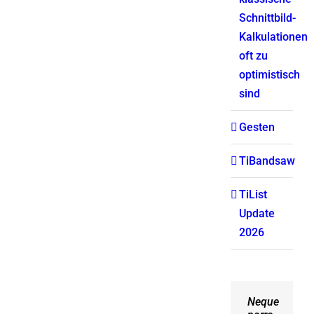
Schnittbild-
Kalkulationen
oft zu
optimistisch
sind
Gesten
TiBandsaw
TiList
Update
2026
Neque
Aliquam