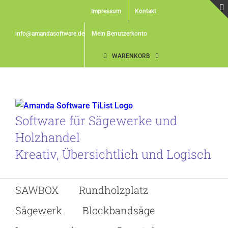
Skip
Impressum
Kontakt
to
content
info@amandasoftware.de
Mein Benutzerkonto
WARENKORB
Software für Sägewerke und
Holzhandel
Kreativ, Übersichtlich und Logisch
SAWBOX
Rundholzplatz
Sägewerk
Blockbandsäge