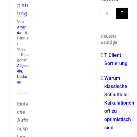
plan
Suche
ung
nach:
Von
Aman
da
|
6.
Neueste
Februa
Beiträge
r
2022
TiClient
|
Kate
gorien:
Sortierung
Allgem
ein
,
Updat
Warum
es
klassische
Schnittbild-
Kalkulationen
Einfa
oft zu
che
optimistisch
Auftr
sind
agsp
lanu