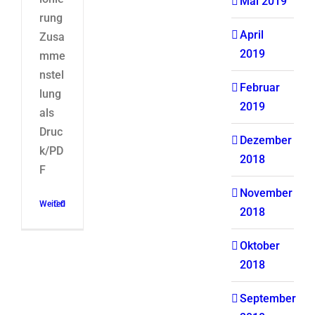
Mai 2019
rung
April
Zusa
2019
mme
nstel
Februar
lung
2019
als
Druc
Dezember
k/PD
2018
F
November
Weiterlesen
0
2018
Oktober
2018
September