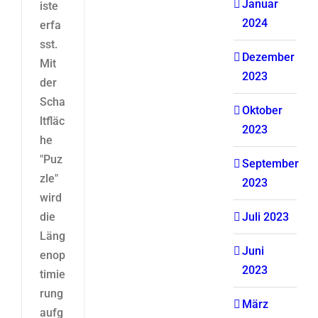
Januar
iste
2024
erfa
sst.
Dezember
Mit
2023
der
Scha
Oktober
ltfläc
2023
he
"Puz
September
zle"
2023
wird
die
Juli 2023
Läng
Juni
enop
2023
timie
rung
März
aufg