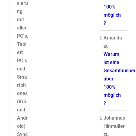
sieru
100%
ng
möglich
mit
?
allen
PC´s,
Amanda
Tabl
zu
ett
Warum
PC´s
ist eine
und
Gesamtausbeu
Sma
über
rtph
100%
ones
möglich
(iOS
?
und
Andr
Johannes
oid)
Hinmüller
Sync
zu