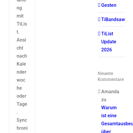
Gesten
ng
mit
TiBandsaw
TiLis
t.
TiList
Ansi
Update
cht
2026
nach
Kale
nder
Neueste
Kommentare
woc
he
Amanda
oder
zu
Tage
Warum
.
ist eine
Sync
Gesamtausbeu
hroni
über