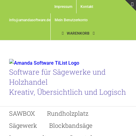
Skip
Impressum
Kontakt
to
content
info@amandasoftware.de
Mein Benutzerkonto
WARENKORB
Software für Sägewerke und
Holzhandel
Kreativ, Übersichtlich und Logisch
SAWBOX
Rundholzplatz
Sägewerk
Blockbandsäge