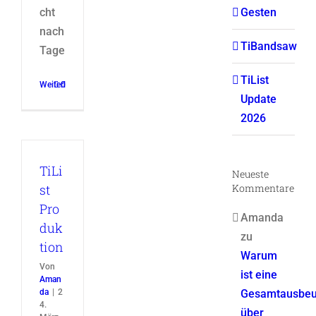
Gesten
cht
nach
TiBandsaw
Tage
TiList
Weiterlesen
0
Update
2026
TiLi
Neueste
Kommentare
st
Pro
Amanda
duk
zu
tion
Warum
Von
ist eine
Aman
da
|
2
Gesamtausbeu
4.
über