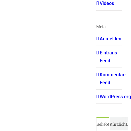
Videos
Meta
Anmelden
Eintrags-
Feed
Kommentar-
Feed
WordPress.org
K
Beliebt
Kürzlich