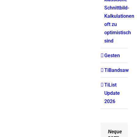
Schnittbild-
Kalkulationen
oft zu
optimistisch
sind
Gesten
TiBandsaw
TiList
Update
2026
Neque
Aliquam