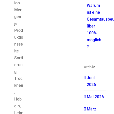
ion.
Warum
Men
ist eine
gen
Gesamtausbeu
je
über
Prod
100%
uktio
möglich
nsse
?
ite
Sorti
erun
Archiv
g,
Juni
Troc
2026
knen
,
Mai 2026
Hob
eln,
März
Leim