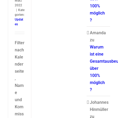
März
2022
100%
|
Kate
möglich
gorien:
Updat
?
es
Amanda
zu
Filter
Warum
nach
ist eine
Kale
Gesamtausbeu
nder
über
seite
100%
,
möglich
Nam
?
e
und
Johannes
Kom
Hinmüller
miss
zu