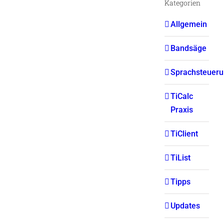
Kategorien
Allgemein
Bandsäge
Sprachsteuer
TiCalc
Praxis
TiClient
TiList
Tipps
Updates