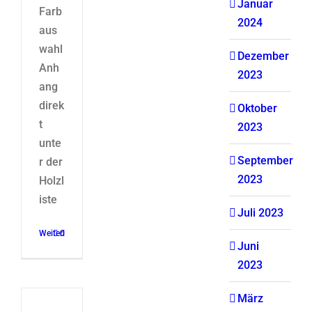
Januar
Farb
2024
aus
wahl
Dezember
Anh
2023
ang
direk
Oktober
t
2023
unte
September
r der
2023
Holzl
iste
Juli 2023
Weiterlesen
0
Juni
2023
März