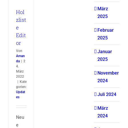
März
Hol
2025
zlist
e
Februar
Edit
2025
or
Von
Januar
Aman
2025
da
|
2
4.
März
November
2022
2024
|
Kate
gorien:
Updat
Juli 2024
es
März
2024
Neu
e