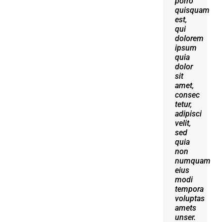
porro
erat
quisquam
volutpat.
est,
Quisque
qui
at est
dolorem
id
ipsum
ligula
quia
facilisis
dolor
laoreet
sit
eget
amet,
pulvinar
consec
nibh.
tetur,
Suspendisse
adipisci
at
velit,
ultrices
sed
dui.
quia
Curabitur
non
ac
numquam
felis
eius
arcu
modi
sadips
tempora
ipsums
voluptas
fugiats
amets
nemis.
unser.