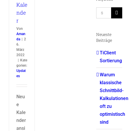
Kale
Suche
nde
nach:
r
Von
Neueste
Aman
da
|
2
Beiträge
6.
März
TiClient
2022
Sortierung
|
Kate
gorien:
Updat
Warum
es
klassische
Schnittbild-
Neu
Kalkulationen
e
oft zu
Kale
optimistisch
nder
sind
ansi