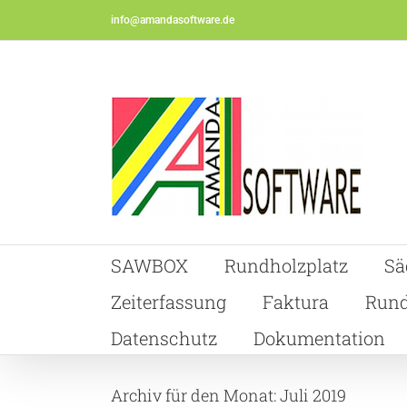
Skip
info@amandasoftware.de
to
content
SAWBOX
Rundholzplatz
Sä
Zeiterfassung
Faktura
Rund
Datenschutz
Dokumentation
Archiv für den Monat:
Juli 2019