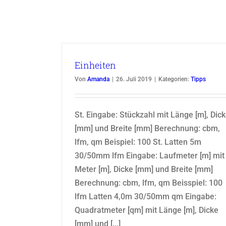
Einheiten
Von
Amanda
|
26. Juli 2019
|
Kategorien:
Tipps
St. Eingabe: Stückzahl mit Länge [m], Dic
[mm] und Breite [mm] Berechnung: cbm,
lfm, qm Beispiel: 100 St. Latten 5m
30/50mm lfm Eingabe: Laufmeter [m] mit
Meter [m], Dicke [mm] und Breite [mm]
Berechnung: cbm, lfm, qm Beisspiel: 100
lfm Latten 4,0m 30/50mm qm Eingabe:
Quadratmeter [qm] mit Länge [m], Dicke
[mm] und [...]