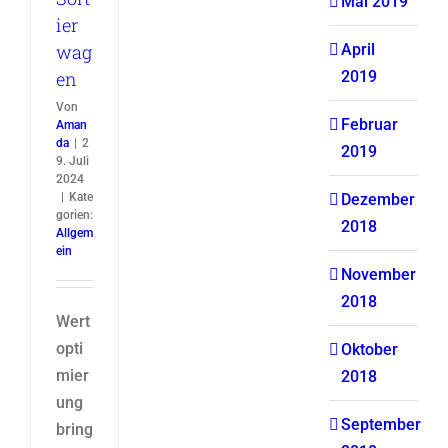
Mai 2019
ier
wag
April
en
2019
Von
Februar
Aman
da
|
2
2019
9. Juli
2024
|
Kate
Dezember
gorien:
2018
Allgem
ein
November
2018
Wert
opti
Oktober
mier
2018
ung
September
bring