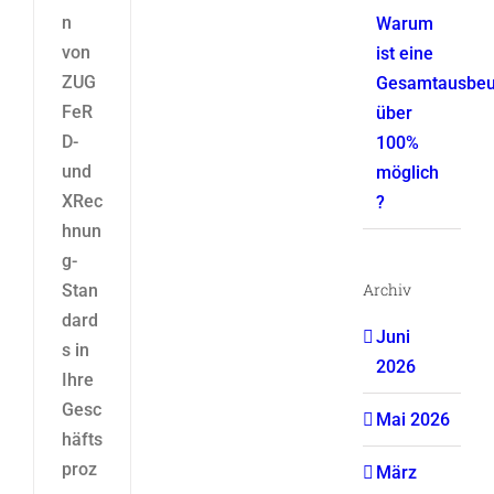
n
Warum
von
ist eine
ZUG
Gesamtausbeu
FeR
über
D-
100%
und
möglich
XRec
?
hnun
g-
Archiv
Stan
dard
Juni
s in
2026
Ihre
Gesc
Mai 2026
häfts
proz
März