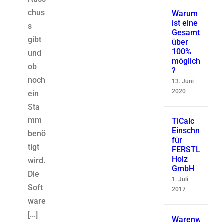
chus
Warum
ist eine
s
Gesamtausbe
gibt
über
100%
und
möglich
ob
?
noch
13. Juni
2020
ein
Sta
mm
TiCalc
Einschnittsimu
benö
für
tigt
FERSTL
Holz
wird.
GmbH
Die
1. Juli
Soft
2017
ware
[...]
Warenwirtscha