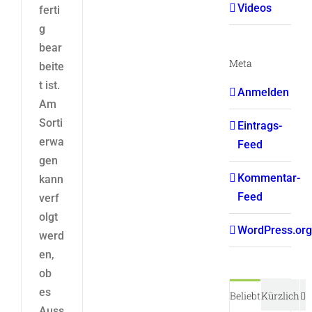
Videos
ferti
g
bear
Meta
beite
t ist.
Anmelden
Am
Sorti
Eintrags-
erwa
Feed
gen
Kommentar-
kann
Feed
verf
olgt
WordPress.org
werd
en,
ob
es
K
Beliebt
Kürzlich
Auss