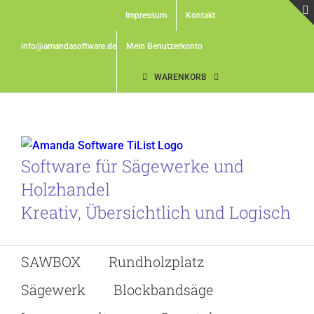
Skip
Impressum
Kontakt
to
content
info@amandasoftware.de
Mein Benutzerkonto
WARENKORB
Software für Sägewerke und
Holzhandel
Kreativ, Übersichtlich und Logisch
SAWBOX
Rundholzplatz
Sägewerk
Blockbandsäge