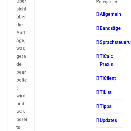
Über
Kategorien
sicht
Allgemein
über
die
Bandsäge
Auftr
äge,
Sprachsteuer
was
TiCalc
gera
Praxis
de
bear
TiClient
beite
t
TiList
wird
und
Tipps
was
berei
Updates
ts