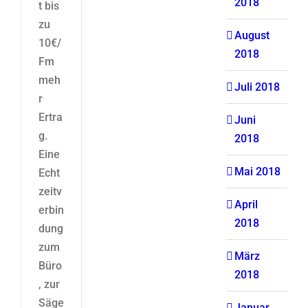
2018
t bis
zu
August
10€/
2018
Fm
meh
Juli 2018
r
Ertra
Juni
g.
2018
Eine
Mai 2018
Echt
zeitv
April
erbin
2018
dung
zum
März
Büro
2018
, zur
Säge
Januar