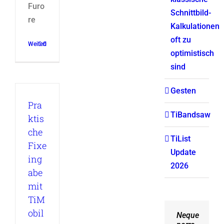
Furo
Schnittbild-
re
Kalkulationen
oft zu
Weiterlesen
0
optimistisch
sind
Gesten
Pra
TiBandsaw
ktis
che
TiList
Fixe
Update
ing
2026
abe
mit
TiM
obil
Neque
Aliquam