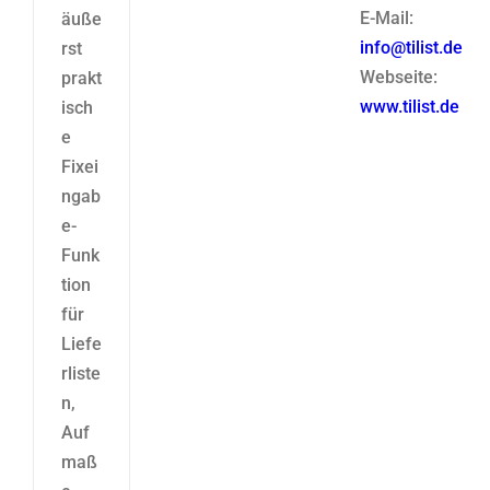
E-Mail:
äuße
info@tilist.de
rst
Webseite:
prakt
www.tilist.de
isch
e
Fixei
ngab
e-
Funk
tion
für
Liefe
rliste
n,
Auf
maß