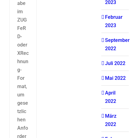
2023
abe
im
Februar
ZUG
2023
FeR
D-
September
oder
2022
XRec
hnun
Juli 2022
g-
For
Mai 2022
mat,
April
um
2022
gese
tzlic
März
hen
2022
Anfo
rder