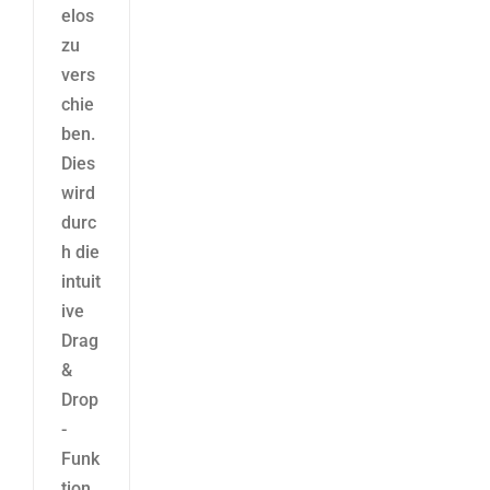
elos
zu
vers
chie
ben.
Dies
wird
durc
h die
intuit
ive
Drag
&
Drop
-
Funk
tion