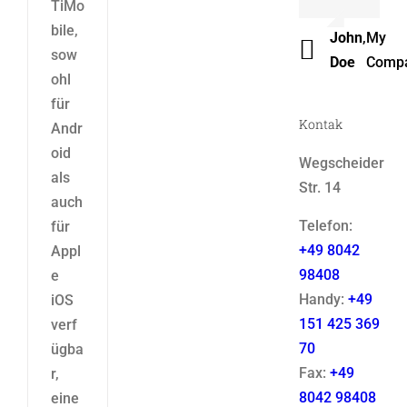
TiMo
Luke
,
Them
bile,
John
,
My
Beck
Fusio
sow
Doe
Comp
ohl
für
Kontak
Andr
oid
Wegscheider
als
Str. 14
auch
Telefon:
für
+49 8042
Appl
98408
e
Handy:
+49
iOS
151 425 369
verf
70
ügba
Fax:
+49
r,
8042 98408
eine