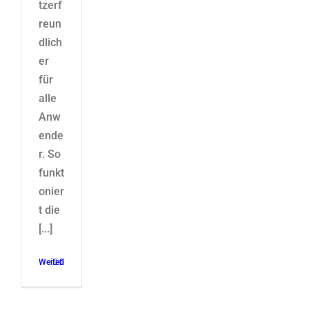
tzerf
reun
dlich
er
für
alle
Anw
ende
r. So
funkt
onier
t die
[...]
Weiterlesen
0