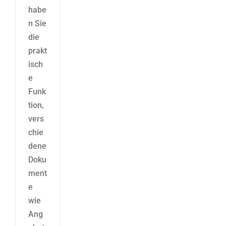
habe
n Sie
die
prakt
isch
e
Funk
tion,
vers
chie
dene
Doku
ment
e
wie
Ang