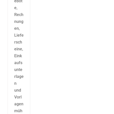
ebot
e,
Rech
nung
en,
Liefe
rsch
eine,
Eink
aufs
unte
rlage
n
und
Vorl
agen
müh