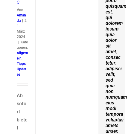
porro
erat
e
quisquam
volutpat.
Von
est,
Quisque
Aman
qui
at est
da
|
2
dolorem
id
1.
ipsum
ligula
März
quia
facilisis
2024
dolor
laoreet
|
Kate
sit
eget
gorien:
amet,
pulvinar
Allgem
consec
nibh.
ein
,
tetur,
Suspendisse
Tipps
,
adipisci
at
Updat
velit,
ultrices
es
sed
dui.
quia
Curabitur
non
ac
Ab
numquam
felis
eius
arcu
sofo
modi
sadips
rt
tempora
ipsums
biete
voluptas
fugiats
amets
nemis.
t
unser.