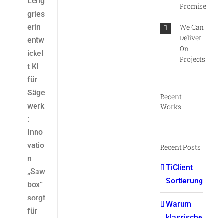
Leng
Promise
gries
erin
We Can
Deliver
entw
On
ickel
Projects
t KI
für
Säge
Recent
werk
Works
:
Inno
vatio
Recent Posts
n
TiClient
„Saw
Sortierung
box“
sorgt
Warum
für
klassische