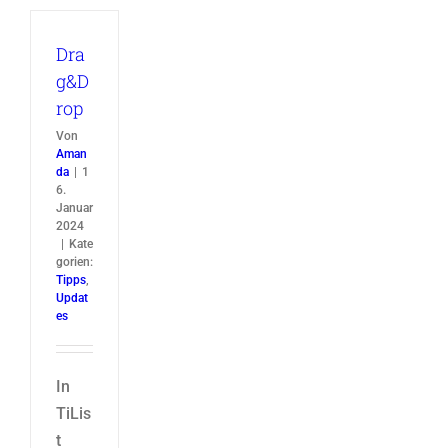
Dra
g&D
rop
Von
Aman
da
|
1
6.
Januar
2024
|
Kate
gorien:
Tipps
,
Updat
es
In
TiLis
t