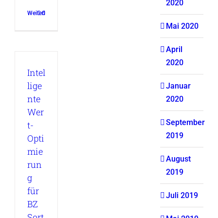
2020
Weiterlesen
0
Mai 2020
April
2020
Intel
lige
Januar
nte
2020
Wer
September
t-
2019
Opti
mie
August
run
2019
g
für
Juli 2019
BZ
Sort