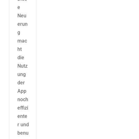
e
Neu
erun
g
mac
ht
die
Nutz
ung
der
App
noch
effizi
ente
r und
benu