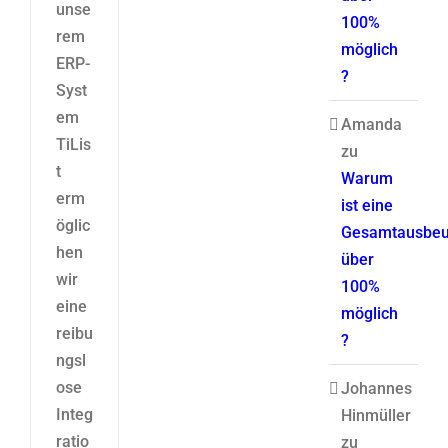
unse
100%
rem
möglich
ERP-
?
Syst
em
Amanda
TiLis
zu
t
Warum
erm
ist eine
öglic
Gesamtausbeu
hen
über
wir
100%
eine
möglich
reibu
?
ngsl
ose
Johannes
Integ
Hinmüller
ratio
zu