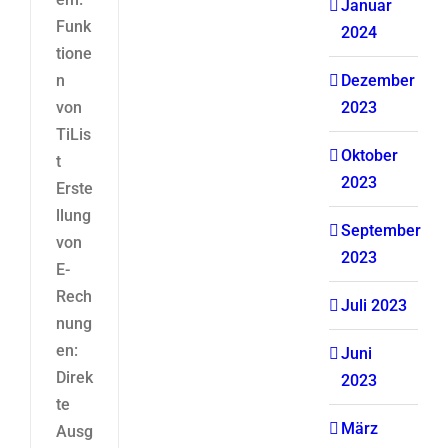
Januar
Funk
2024
tione
n
Dezember
von
2023
TiLis
Oktober
t
2023
Erste
llung
September
von
2023
E-
Rech
Juli 2023
nung
en:
Juni
Direk
2023
te
März
Ausg