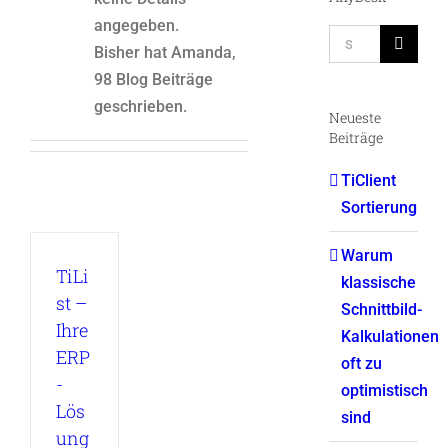
angegeben.
Suche
Bisher hat Amanda,
nach:
98 Blog Beiträge
geschrieben.
Neueste
Beiträge
TiClient
Sortierung
Warum
TiLi
klassische
st –
Schnittbild-
Ihre
Kalkulationen
ERP
oft zu
-
optimistisch
Lös
sind
ung