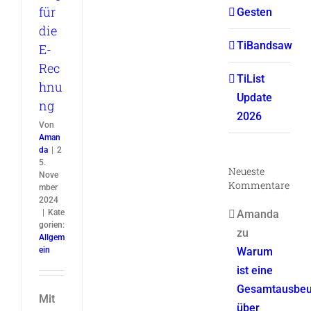
für
Gesten
die
TiBandsaw
E-
Rec
TiList
hnu
Update
ng
2026
Von
Aman
da
|
2
5.
Neueste
Nove
Kommentare
mber
2024
|
Kate
Amanda
gorien:
zu
Allgem
ein
Warum
ist eine
Gesamtausbeu
Mit
über