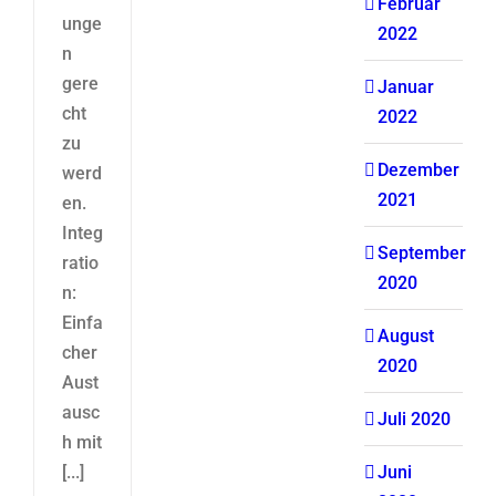
Februar
unge
2022
n
gere
Januar
cht
2022
zu
Dezember
werd
2021
en.
Integ
September
ratio
2020
n:
Einfa
August
cher
2020
Aust
ausc
Juli 2020
h mit
[...]
Juni