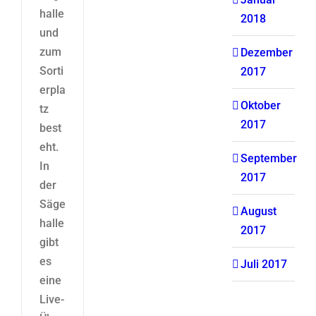
halle
2018
und
zum
Dezember
Sorti
2017
erpla
Oktober
tz
2017
best
eht.
September
In
2017
der
Säge
August
halle
2017
gibt
es
Juli 2017
eine
Live-