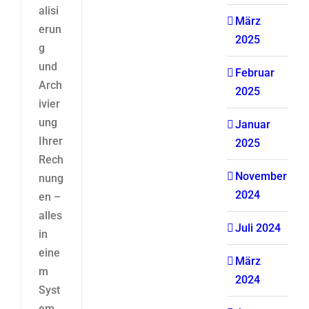
alisi
März
erun
2025
g
und
Februar
Arch
2025
ivier
ung
Januar
Ihrer
2025
Rech
November
nung
2024
en –
alles
Juli 2024
in
eine
März
m
2024
Syst
em.