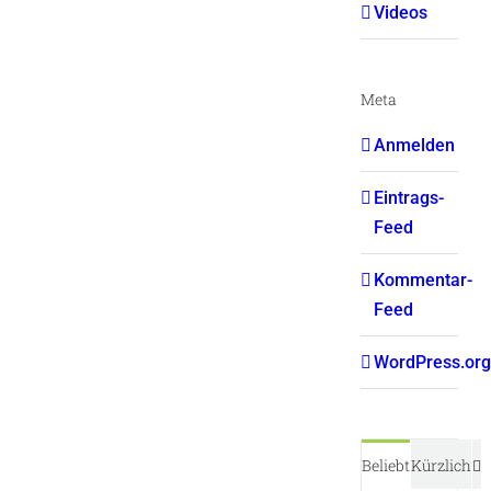
Videos
Meta
Anmelden
Eintrags-
Feed
Kommentar-
Feed
WordPress.org
K
Beliebt
Kürzlich