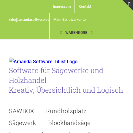
Skip
Impressum
Kontakt
to
content
info@amandasoftware.de
Mein Benutzerkonto
WARENKORB
Software für Sägewerke und
Holzhandel
Kreativ, Übersichtlich und Logisch
SAWBOX
Rundholzplatz
Sägewerk
Blockbandsäge