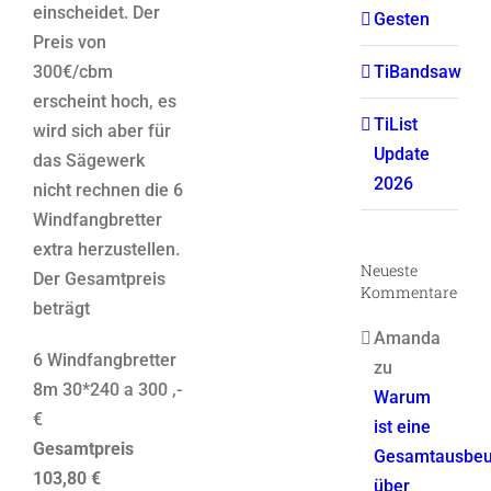
einscheidet. Der
Gesten
Preis von
TiBandsaw
300€/cbm
erscheint hoch, es
TiList
wird sich aber für
Update
das Sägewerk
2026
nicht rechnen die 6
Windfangbretter
extra herzustellen.
Neueste
Der Gesamtpreis
Kommentare
beträgt
Amanda
6 Windfangbretter
zu
8m 30*240 a 300 ,-
Warum
€
ist eine
Gesamtpreis
Gesamtausbeu
103,80 €
über