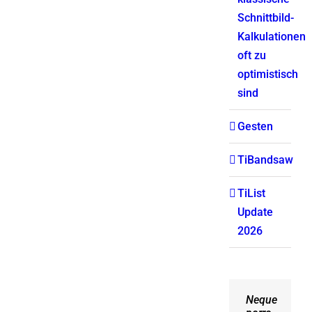
Schnittbild-
Kalkulationen
oft zu
optimistisch
sind
Gesten
TiBandsaw
TiList
Update
2026
Neque
Aliquam