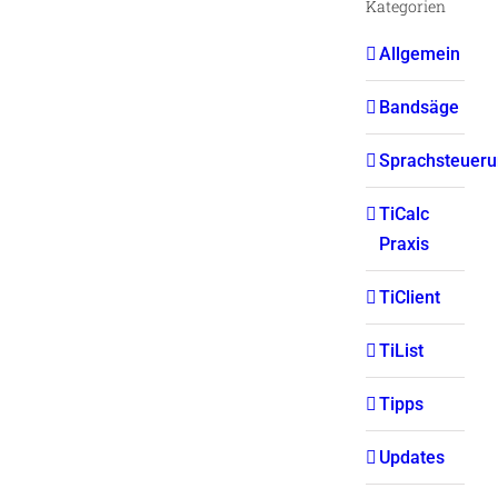
Kategorien
Allgemein
Bandsäge
Sprachsteuer
TiCalc
Praxis
TiClient
TiList
Tipps
Updates