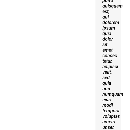
porro
erat
quisquam
volutpat.
est,
Quisque
qui
at est
dolorem
id
ipsum
ligula
quia
facilisis
dolor
laoreet
sit
eget
amet,
pulvinar
consec
nibh.
tetur,
Suspendisse
adipisci
at
velit,
ultrices
sed
dui.
quia
Curabitur
non
ac
numquam
felis
eius
arcu
modi
sadips
tempora
ipsums
voluptas
fugiats
amets
nemis.
unser.