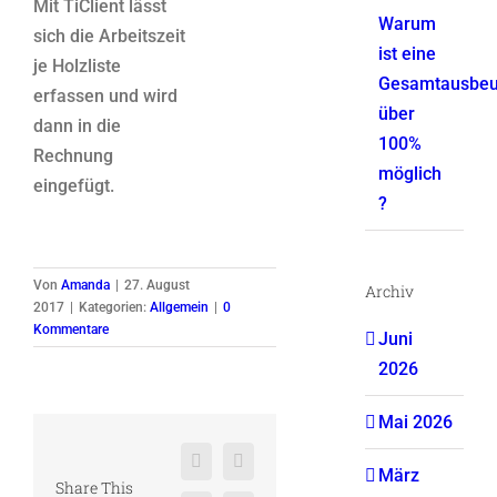
Mit TiClient lässt
Warum
sich die Arbeitszeit
ist eine
je Holzliste
Gesamtausbeu
erfassen und wird
über
dann in die
100%
Rechnung
möglich
eingefügt.
?
Von
Amanda
|
27. August
Archiv
2017
|
Kategorien:
Allgemein
|
0
Kommentare
Juni
2026
Mai 2026
Facebook
X
März
Share This