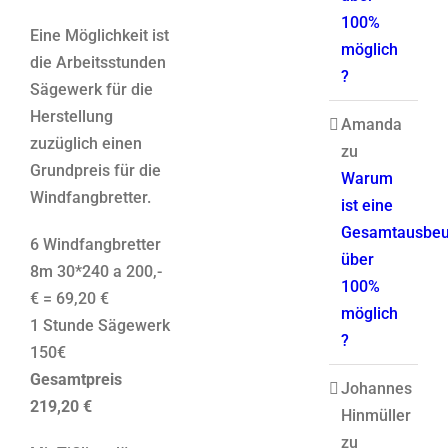
100%
Eine Möglichkeit ist
möglich
die Arbeitsstunden
?
Sägewerk für die
Herstellung
Amanda
zuzüglich einen
zu
Grundpreis für die
Warum
Windfangbretter.
ist eine
Gesamtausbeu
6 Windfangbretter
über
8m 30*240 a 200,-
100%
€ = 69,20 €
möglich
1 Stunde Sägewerk
?
150€
Gesamtpreis
Johannes
219,20 €
Hinmüller
zu