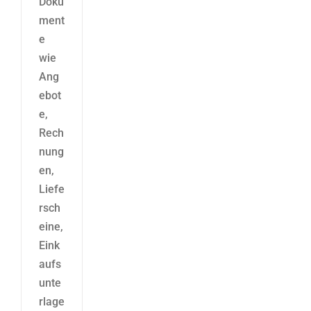
Doku
ment
e
wie
Ang
ebot
e,
Rech
nung
en,
Liefe
rsch
eine,
Eink
aufs
unte
rlage