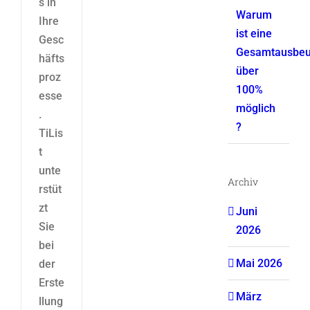
s in
Warum
Ihre
ist eine
Gesc
Gesamtausbeu
häfts
über
proz
100%
esse
möglich
.
?
TiLis
t
unte
Archiv
rstüt
zt
Juni
Sie
2026
bei
Mai 2026
der
Erste
März
llung