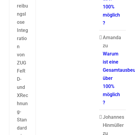
reibu
100%
ngsl
möglich
ose
?
Integ
Amanda
ratio
zu
n
Warum
von
ist eine
ZUG
Gesamtausbeu
FeR
über
D-
100%
und
möglich
XRec
?
hnun
g-
Johannes
Stan
Hinmüller
dard
zu