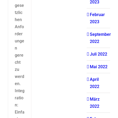
2023
gese
tzlic
Februar
hen
2023
Anfo
rder
September
unge
2022
n
Juli 2022
gere
cht
Mai 2022
zu
werd
April
en.
2022
Integ
ratio
März
n:
2022
Einfa