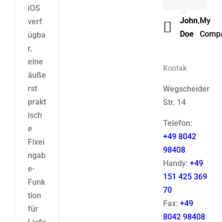
iOS
Luke
,
Them
John
,
My
verf
Beck
Fusio
Doe
Comp
ügba
r,
eine
Kontak
äuße
rst
Wegscheider
prakt
Str. 14
isch
Telefon:
e
+49 8042
Fixei
98408
ngab
Handy:
+49
e-
151 425 369
Funk
70
tion
Fax:
+49
für
8042 98408