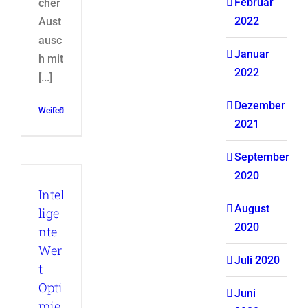
Februar
cher
2022
Aust
ausc
Januar
h mit
2022
[...]
Dezember
Weiterlesen
0
2021
September
2020
Intel
August
lige
2020
nte
Wer
Juli 2020
t-
Opti
Juni
mie