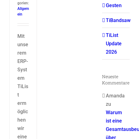
gorien:
Gesten
Allgem
ein
TiBandsaw
TiList
Mit
Update
unse
2026
rem
ERP-
Syst
Neueste
em
Kommentare
TiLis
t
Amanda
erm
zu
öglic
Warum
hen
ist eine
wir
Gesamtausbeu
eine
über