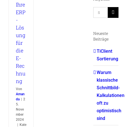
Ihre
Suche
ERP
nach:
-
Lös
Neueste
ung
Beiträge
für
die
TiClient
E-
Sortierung
Rec
Warum
hnu
klassische
ng
Schnittbild-
Von
Aman
Kalkulationen
da
|
2
oft zu
5.
Nove
optimistisch
mber
sind
2024
|
Kate