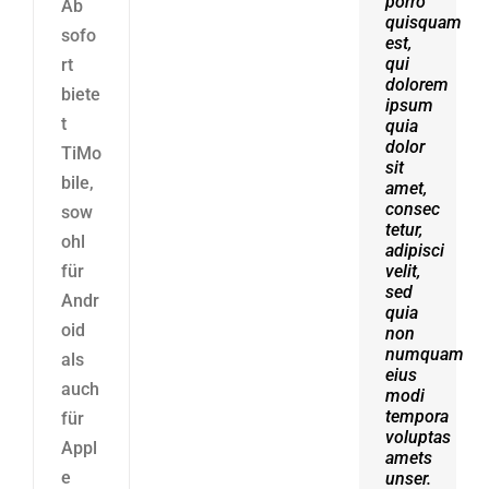
porro
erat
Ab
quisquam
volutpat.
sofo
est,
Quisque
qui
at est
rt
dolorem
id
biete
ipsum
ligula
t
quia
facilisis
dolor
laoreet
TiMo
sit
eget
bile,
amet,
pulvinar
consec
nibh.
sow
tetur,
Suspendisse
ohl
adipisci
at
für
velit,
ultrices
sed
dui.
Andr
quia
Curabitur
oid
non
ac
numquam
felis
als
eius
arcu
auch
modi
sadips
tempora
ipsums
für
voluptas
fugiats
Appl
amets
nemis.
e
unser.