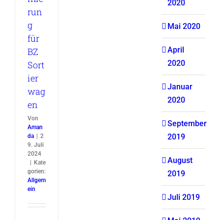
2020
run
g
Mai 2020
für
April
BZ
2020
Sort
ier
Januar
wag
2020
en
Von
September
Aman
2019
da
|
2
9. Juli
2024
August
|
Kate
gorien:
2019
Allgem
ein
Juli 2019