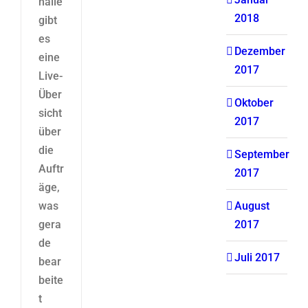
halle
2018
gibt
es
Dezember
eine
2017
Live-
Über
Oktober
sicht
2017
über
die
September
Auftr
2017
äge,
was
August
gera
2017
de
Juli 2017
bear
beite
t