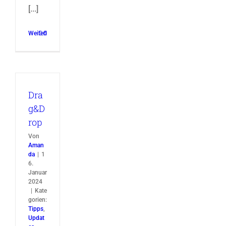
[...]
Weiterlesen
0
Dra
g&D
rop
Von
Aman
da
|
1
6.
Januar
2024
|
Kate
gorien:
Tipps
,
Updat