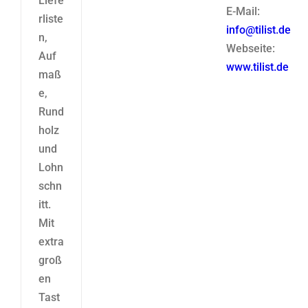
Liefe
E-Mail:
rliste
info@tilist.de
n,
Webseite:
Auf
www.tilist.de
maß
e,
Rund
holz
und
Lohn
schn
itt.
Mit
extra
groß
en
Tast