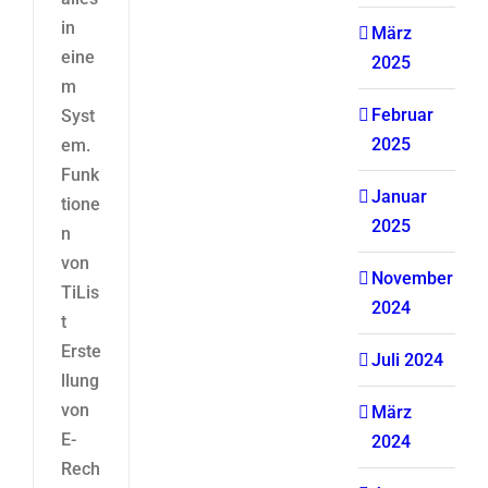
in
März
eine
2025
m
Februar
Syst
2025
em.
Funk
Januar
tione
2025
n
von
November
TiLis
2024
t
Erste
Juli 2024
llung
von
März
E-
2024
Rech