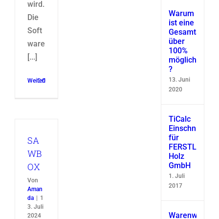
wird.
Warum
Die
ist eine
Soft
Gesamtausbe
über
ware
100%
[...]
möglich
?
13. Juni
Weiterlesen
0
2020
TiCalc
Einschnittsimu
für
SA
FERSTL
WB
Holz
OX
GmbH
1. Juli
Von
2017
Aman
da
|
1
3. Juli
Warenwirtscha
2024