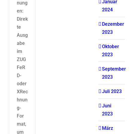
Januar
nung
2024
en:
Direk
Dezember
te
2023
Ausg
abe
Oktober
im
2023
ZUG
FeR
September
D-
2023
oder
Juli 2023
XRec
hnun
Juni
g-
2023
For
mat,
März
um