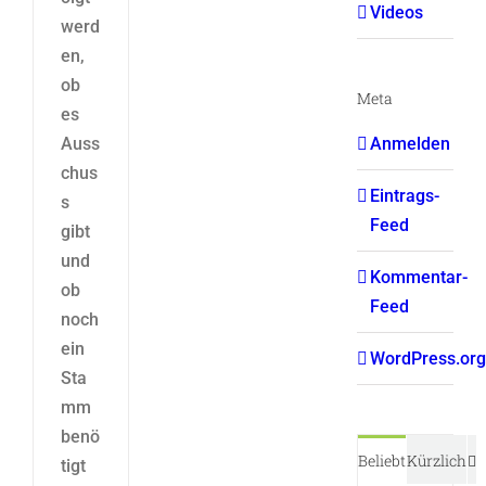
Videos
werd
en,
ob
Meta
es
Auss
Anmelden
chus
Eintrags-
s
Feed
gibt
und
Kommentar-
ob
Feed
noch
ein
WordPress.org
Sta
mm
benö
K
Beliebt
Kürzlich
tigt