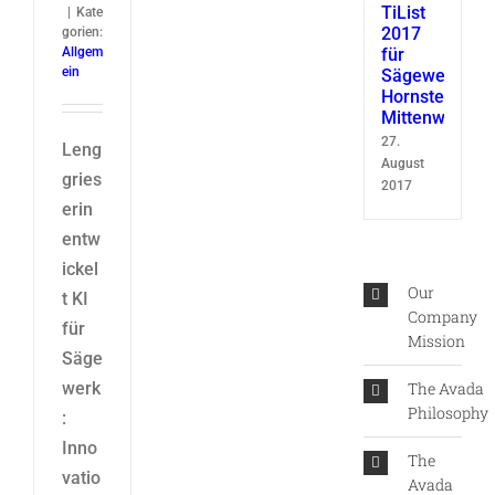
TiList
|
Kate
2017
gorien:
Allgem
für
ein
Sägewerk
Hornsteiner
Mittenwald
27.
Leng
August
gries
2017
erin
entw
ickel
Our
t KI
Company
für
Mission
Säge
werk
The Avada
Philosophy
:
Inno
The
vatio
Avada