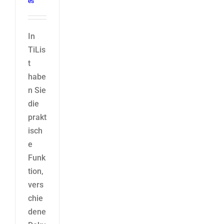
es
In
TiLis
t
habe
n Sie
die
prakt
isch
e
Funk
tion,
vers
chie
dene