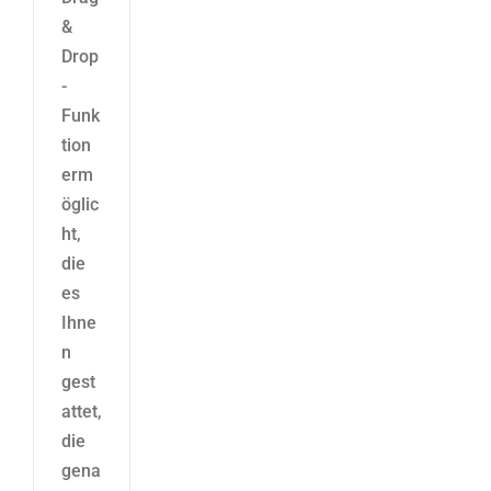
&
Drop
-
Funk
tion
erm
öglic
ht,
die
es
Ihne
n
gest
attet,
die
gena