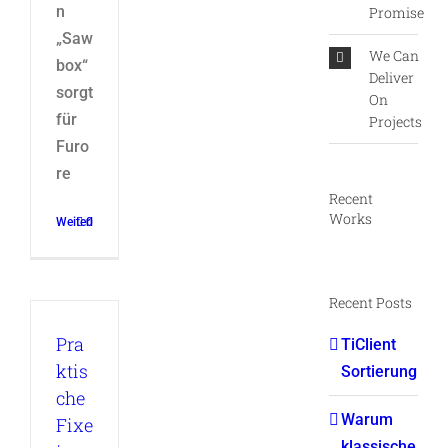
n
Promise
„Saw
We Can
box“
Deliver
sorgt
On
für
Projects
Furo
re
Recent
Works
Weiterlesen
0
Recent Posts
Pra
TiClient
ktis
Sortierung
che
Warum
Fixe
klassische