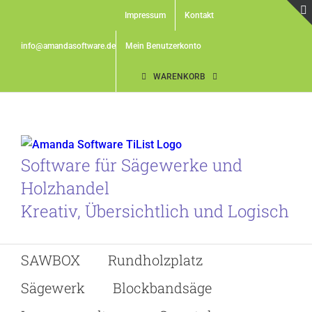
Skip
Impressum
Kontakt
to
content
info@amandasoftware.de
Mein Benutzerkonto
WARENKORB
Software für Sägewerke und
Holzhandel
Kreativ, Übersichtlich und Logisch
SAWBOX
Rundholzplatz
Sägewerk
Blockbandsäge