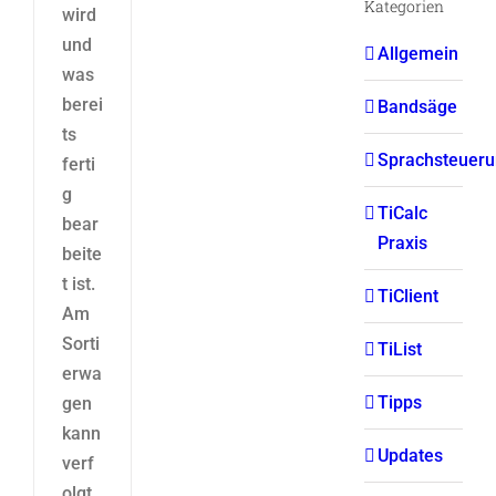
Kategorien
wird
und
Allgemein
was
berei
Bandsäge
ts
Sprachsteuer
ferti
g
TiCalc
bear
Praxis
beite
t ist.
TiClient
Am
Sorti
TiList
erwa
Tipps
gen
kann
Updates
verf
olgt