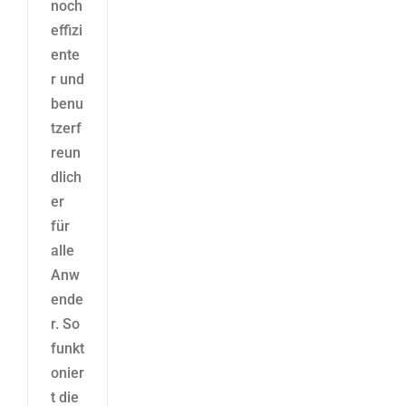
noch
effizi
ente
r und
benu
tzerf
reun
dlich
er
für
alle
Anw
ende
r. So
funkt
onier
t die