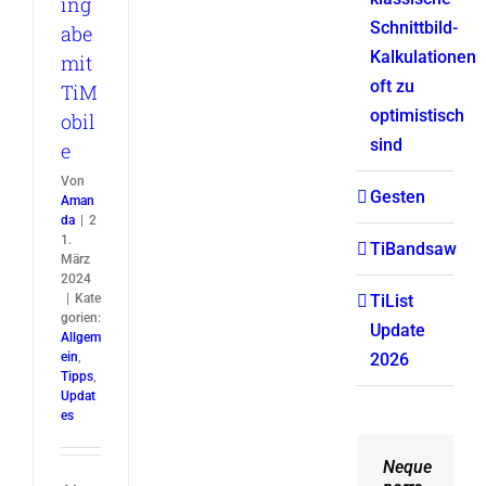
ing
Schnittbild-
abe
Kalkulationen
mit
oft zu
TiM
optimistisch
obil
sind
e
Von
Gesten
Aman
da
|
2
1.
TiBandsaw
März
2024
|
Kate
TiList
gorien:
Update
Allgem
ein
,
2026
Tipps
,
Updat
es
Neque
Aliquam