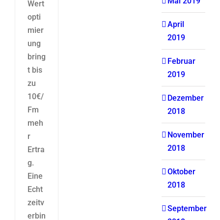
Mai 2019
Wert
opti
April
mier
2019
ung
bring
Februar
t bis
2019
zu
10€/
Dezember
Fm
2018
meh
November
r
2018
Ertra
g.
Oktober
Eine
2018
Echt
zeitv
September
erbin